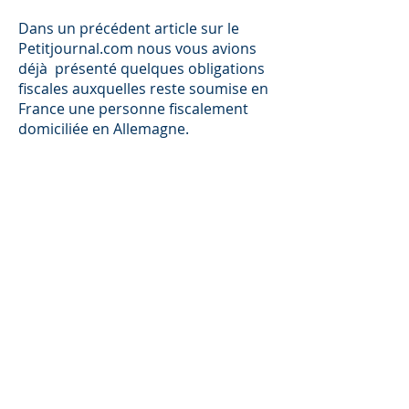
Dans un précédent article sur le
Petitjournal.com nous vous avions
déjà présenté quelques obligations
fiscales auxquelles reste soumise en
France une personne fiscalement
domiciliée en Allemagne.
J'aimerais aujourd'hui attirer votre
attention sur le fait que l'expatriation
ne permet pas non plus d'éviter le
paiement de l'impôt de solidarité sur
la fortune en France (ISF)...
Votre statut fiscal – Résident ou
non-résident
Petit journal.com - 11 novembre
2008 -
Consulter l'article "en ligne"